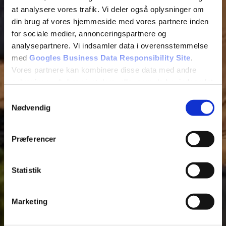
Fjern
at analysere vores trafik. Vi deler også oplysninger om
din brug af vores hjemmeside med vores partnere inden
for sociale medier, annonceringspartnere og
analysepartnere. Vi indsamler data i overensstemmelse
med
Googles Business Data Responsibility Site
.
Vores partnere kan kombinere disse data med andre
oplysninger, du har givet dem, eller som de har indsamlet
fra din brug af deres tjenester.
Samtykkevalg
Nødvendig
Se Cookie & Privatlivspolitik
her
Præferencer
Statistik
Tilføj filer (max 5)
Marketing