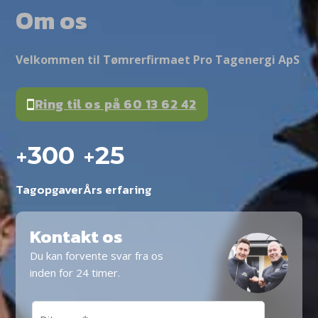
Om os
Velkommen til Tømrerfirmaet Pro Tagenergi ApS
Ring til os på 60 13 62 42
+
+
300
25
Tagopgaver
Års erfaring
Kontakt os
Du kan forvente svar fra os
inden for 24 timer.